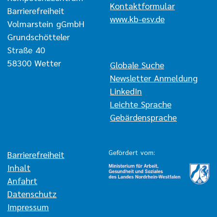
Kontaktformular
Barrierefreiheit
www.kb-esv.de
Volmarstein gGmbH
Grundschötteler
Straße 40
58300 Wetter
Navigation überspringen
Globale Suche
Newsletter Anmeldung
LinkedIn
Leichte Sprache
Gebärdensprache
Gefördert vom:
Navigation überspringen
Barrierefreiheit
Inhalt
Anfahrt
Datenschutz
Impressum