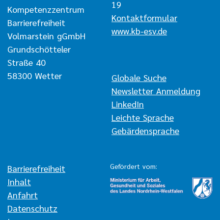
19
Kompetenzzentrum
Kontaktformular
Barrierefreiheit
www.kb-esv.de
Volmarstein gGmbH
Grundschötteler
Straße 40
58300 Wetter
Navigation überspringen
Globale Suche
Newsletter Anmeldung
LinkedIn
Leichte Sprache
Gebärdensprache
Gefördert vom:
Navigation überspringen
Barrierefreiheit
Inhalt
Anfahrt
Datenschutz