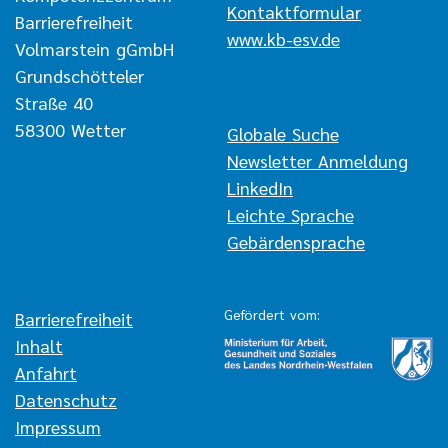
Kontaktformular
Barrierefreiheit
www.kb-esv.de
Volmarstein gGmbH
Grundschötteler
Straße 40
58300 Wetter
Navigation überspringen
Globale Suche
Newsletter Anmeldung
LinkedIn
Leichte Sprache
Gebärdensprache
Gefördert vom:
Navigation überspringen
Barrierefreiheit
Inhalt
Anfahrt
Datenschutz
Impressum