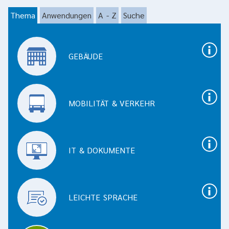
Filterbare Umsetzungstipps und Beispie
Thema
Anwendungen
A - Z
Suche
Thema
GEBÄUDE
MOBILITÄT & VERKEHR
IT & DOKUMENTE
LEICHTE SPRACHE