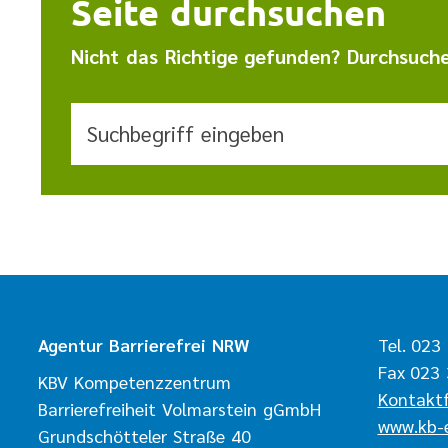
Seite durchsuchen
Nicht das Richtige gefunden? Durchsuche
Suchbegriff eingeben
Agentur Barrierefrei NRW
Tel. 023
Fax 023 
KBV Kompetenzzentrum
Kontakt
Barrierefreiheit Volmarstein gGmbH
www.kb-e
Grundschötteler Straße 40