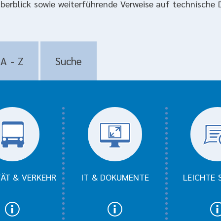
berblick sowie weiterführende Verweise auf technische D
ipps und Beispiele für mehr Ba
A - Z
Suche
TÄT & VERKEHR
IT & DOKUMENTE
LEICHTE 