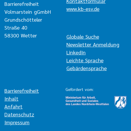
Kontaktformular
Barrierefreiheit
www.kb-esv.de
Volmarstein gGmbH
Grundschötteler
Straße 40
58300 Wetter
Navigation überspringen
Globale Suche
Newsletter Anmeldung
LinkedIn
Leichte Sprache
Gebärdensprache
Gefördert vom:
Navigation überspringen
Barrierefreiheit
Inhalt
Anfahrt
Datenschutz
Impressum