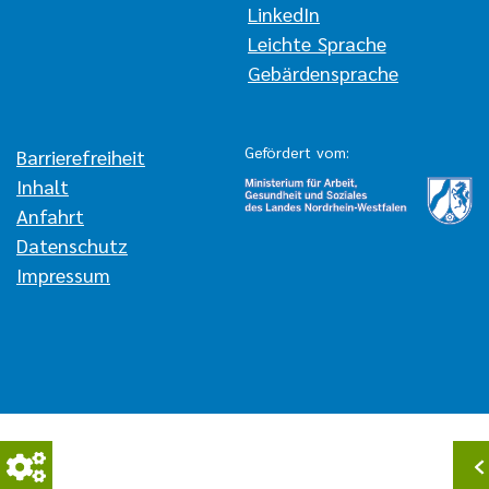
LinkedIn
Leichte Sprache
Gebärdensprache
Gefördert vom:
Navigation überspringen
Barrierefreiheit
Inhalt
Anfahrt
Datenschutz
Impressum
Privatsphäre-
S
Einstellungen