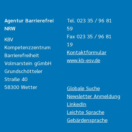
Agentur Barrierefrei
Tel. 023 35 / 96 81
NRW
59
Fax 023 35 / 96 81
KBV
19
Kompetenzzentrum
Kontaktformular
Barrierefreiheit
www.kb-esv.de
Volmarstein gGmbH
Grundschötteler
Straße 40
58300 Wetter
Navigation überspringen
Globale Suche
Newsletter Anmeldung
LinkedIn
Leichte Sprache
Gebärdensprache